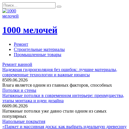
Перейти
Search
к
for:
содержанию
1000 мелочей
Ремонт
Строительные материалы
Промышленные товары
Ремонт ванной
Надежная гидроизоляция без ошибок: лучшие материалы,
современные технологии и важные нюансы
85
09.06.2026
Влага является одним из главных факторов, способных
Потолки и стены
Натяжные потолки в современном интерьере: преимущества,
этапы монтажа и идеи дизайна
66
09.06.2026
Натяжные потолки уже давно стали одним из самых
популярных
Напольные покрытия
«Паркет и массивная доска: как выбрать идеальную древесину