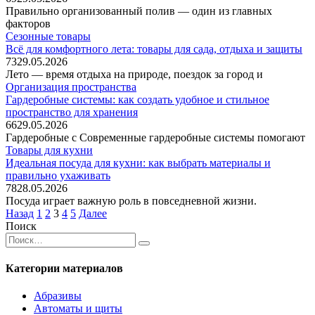
Правильно организованный полив — один из главных
факторов
Сезонные товары
Всё для комфортного лета: товары для сада, отдыха и защиты
73
29.05.2026
Лето — время отдыха на природе, поездок за город и
Организация пространства
Гардеробные системы: как создать удобное и стильное
пространство для хранения
66
29.05.2026
Гардеробные с Современные гардеробные системы помогают
Товары для кухни
Идеальная посуда для кухни: как выбрать материалы и
правильно ухаживать
78
28.05.2026
Посуда играет важную роль в повседневной жизни.
Пагинация
Назад
1
2
3
4
5
Далее
записей
Поиск
Search
for:
Категории материалов
Абразивы
Автоматы и щиты